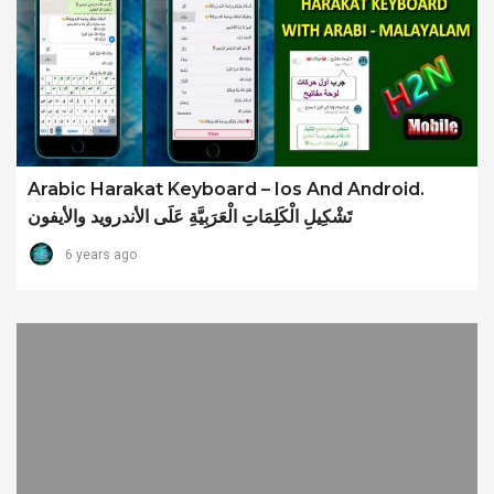
Arabic Harakat Keyboard – Ios And Android.
تَشْكِيلِ الْكَلِمَاتِ الْعَرَبِيَّةِ عَلَى الأندرويد والأيفون
6 years ago