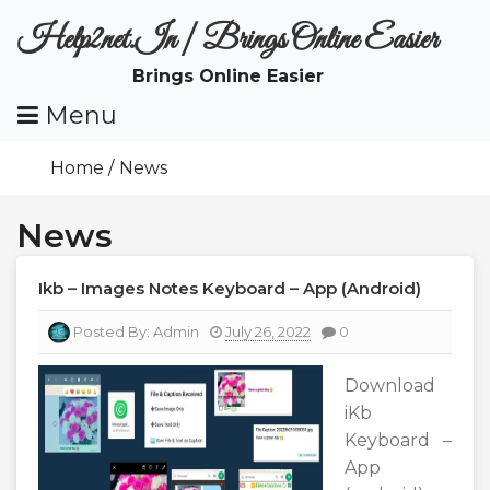
Skip
Help2net.in | Brings Online Easier
To
Content
Brings Online Easier
Menu
Home
News
News
Ikb – Images Notes Keyboard – App (android)
Posted By:
Admin
July 26, 2022
0
Download
iKb
Keyboard –
App