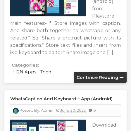
(android)
from
Playstore
Main features:- * Store images with caption.
And share both together to whatsapp or any
related.* Eg: Share a product picture with its
specifications.* Store text files and insert from
iKb keyboard to editor.* Share image and […]
Categories:
H2N Apps
Tech
Continue Reading
WhatsCaption And Keyboard – App (android)
Posted By:
Admin
June 30, 2022
0
Download