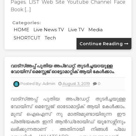
Pages. LIST Web Site Youtube Channel Face
Book […]
Categories:
HOME
Live News TV
Live TV
Media
SHORTCUT
Tech
Continue Reading
വാട്സ്അപ്പ് പുതിയ അപ്ഡേറ്റ്. തുടര്‍ച്ചയായുള്ള
വോയിസ്‌ മെസ്സേജ് ഓട്ടോമാറ്റിക് ആയി കേള്‍ക്കാം.
Posted By:
Admin
August 3, 2019
0
വാട്സ്അപ്പ് പുതിയ അപ്ഡേറ്റ്. തുടര്‍ച്ചയുള്ള
വോയിസ്‌ മെസ്സേജ് ഓടോമാട്ടിക് ആയി കേള്‍ക്കാം.
മുമ്പ് ഐഒഎസ് നു മാത്രമുണ്ടായിരുന്ന ഈ
പ്രത്യേകത ഇനി ആൻഡ്രോയിഡ് യൂസേഴ്സിനും
ലഭിക്കുന്നതാണ് . അതിനായി നിങ്ങൾ പ്ലേ