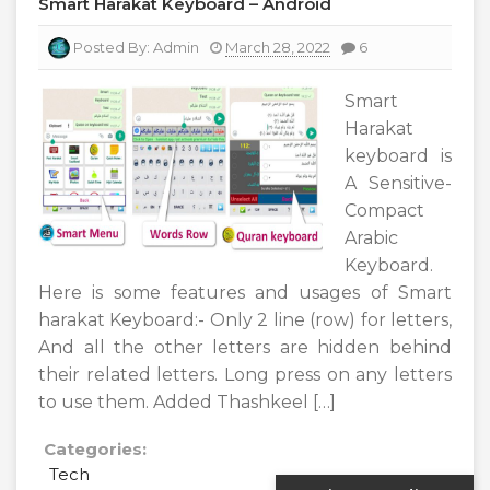
Smart Harakat Keyboard – Android
Posted By:
Admin
March 28, 2022
6
Smart
Harakat
keyboard is
A Sensitive-
Compact
Arabic
Keyboard.
Here is some features and usages of Smart
harakat Keyboard:- Only 2 line (row) for letters,
And all the other letters are hidden behind
their related letters. Long press on any letters
to use them. Added Thashkeel […]
Categories:
Tech